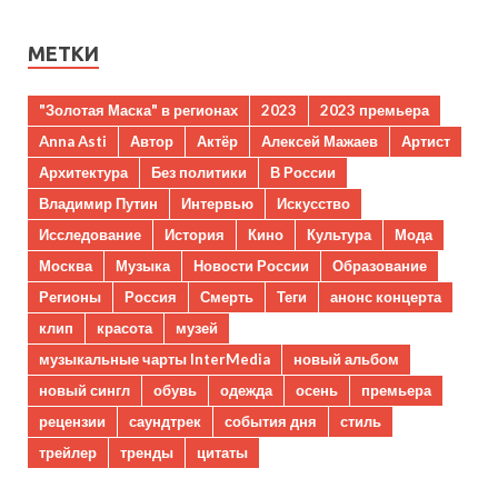
МЕТКИ
"Золотая Маска" в регионах
2023
2023 премьера
Anna Asti
Автор
Актёр
Алексей Мажаев
Артист
Архитектура
Без политики
В России
Владимир Путин
Интервью
Искусство
Исследование
История
Кино
Культура
Мода
Москва
Музыка
Новости России
Образование
Регионы
Россия
Смерть
Теги
анонс концерта
клип
красота
музей
музыкальные чарты InterMedia
новый альбом
новый сингл
обувь
одежда
осень
премьера
рецензии
саундтрек
события дня
стиль
трейлер
тренды
цитаты