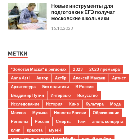
Новые инструменты для
подготовки к ЕГЭ получат
московские школьники
15.10.2023
МЕТКИ
"Золотая Маска" в регионах
2023
2023 премьера
Anna Asti
Автор
Актёр
Алексей Мажаев
Артист
Архитектура
Без политики
В России
Владимир Путин
Интервью
Искусство
Исследование
История
Кино
Культура
Мода
Москва
Музыка
Новости России
Образование
Регионы
Россия
Смерть
Теги
анонс концерта
клип
красота
музей
музыкальные чарты InterMedia
новый альбом