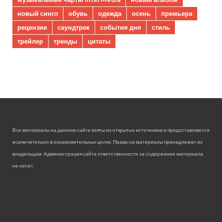
новый сингл
обувь
одежда
осень
премьера
рецензии
саундтрек
события дня
стиль
трейлер
тренды
цитаты
Все материалы на данном сайте взяты из открытых источников и предоставляются
исключительно в ознакомительных целях. Права на материалы принадлежат их
владельцам. Администрация сайта ответственности за содержание материала
не несет.