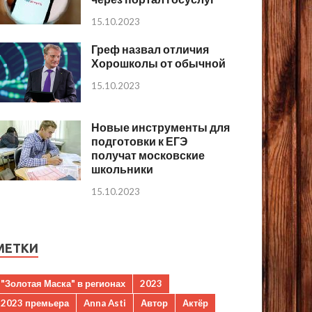
15.10.2023
Греф назвал отличия
Хорошколы от обычной
15.10.2023
Новые инструменты для
подготовки к ЕГЭ
получат московские
школьники
15.10.2023
МЕТКИ
"Золотая Маска" в регионах
2023
2023 премьера
Anna Asti
Автор
Актёр