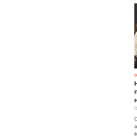
О
О
С
а
в