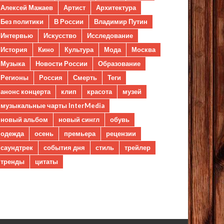
Алексей Мажаев
Артист
Архитектура
Без политики
В России
Владимир Путин
Интервью
Искусство
Исследование
История
Кино
Культура
Мода
Москва
Музыка
Новости России
Образование
Регионы
Россия
Смерть
Теги
анонс концерта
клип
красота
музей
музыкальные чарты InterMedia
новый альбом
новый сингл
обувь
одежда
осень
премьера
рецензии
саундтрек
события дня
стиль
трейлер
тренды
цитаты