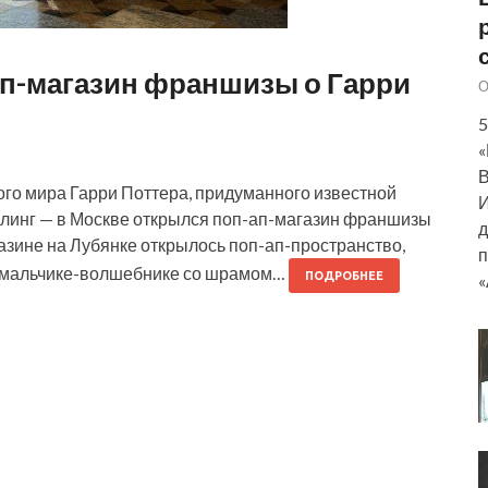
ап-магазин франшизы о Гарри
О
5
«
В
го мира Гарри Поттера, придуманного известной
И
улинг — в Москве открылся поп-ап-магазин франшизы
д
азине на Лубянке открылось поп-ап-пространство,
п
 мальчике-волшебнике со шрамом…
ПОДРОБНЕЕ
«