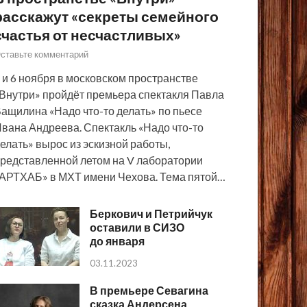
расскажут «секреты семейного
счастья от несчастливых»
ставьте комментарий
 и 6 ноября в московском пространстве
Внутри» пройдёт премьера спектакля Павла
ащилина «Надо что-то делать» по пьесе
вана Андреева. Спектакль «Надо что-то
елать» вырос из эскизной работы,
редставленной летом на V лаборатории
АРТХАБ» в МХТ имени Чехова. Тема пятой…
Беркович и Петрийчук
оставили в СИЗО
до января
03.11.2023
В премьере Севагина
сказка Андерсена