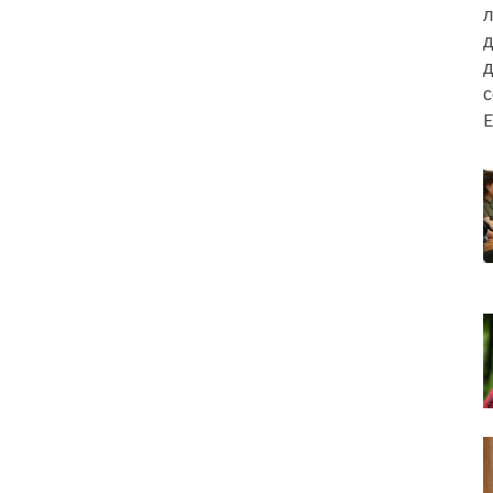
л
д
д
E