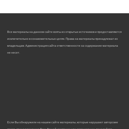
Все материалы на данном сайте взяты из открытых источников и предоставляются
исключительно в ознакомительных целях. Права на материалы принадлежат их
владельцам. Администрация сайта ответственности за содержание материала
не несет.
Если Вы обнаружили на нашем сайте материалы, которые нарушают авторские
права, принадлежащие Вам, Вашей компании или организации, пожалуйста,