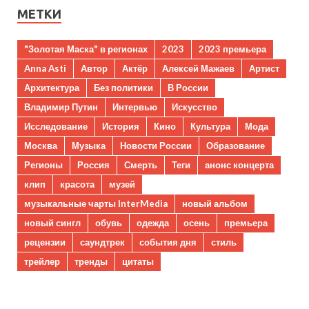
МЕТКИ
"Золотая Маска" в регионах
2023
2023 премьера
Anna Asti
Автор
Актёр
Алексей Мажаев
Артист
Архитектура
Без политики
В России
Владимир Путин
Интервью
Искусство
Исследование
История
Кино
Культура
Мода
Москва
Музыка
Новости России
Образование
Регионы
Россия
Смерть
Теги
анонс концерта
клип
красота
музей
музыкальные чарты InterMedia
новый альбом
новый сингл
обувь
одежда
осень
премьера
рецензии
саундтрек
события дня
стиль
трейлер
тренды
цитаты