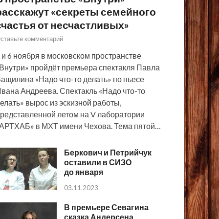
расскажут «секреты семейного
счастья от несчастливых»
ставьте комментарий
 и 6 ноября в московском пространстве
Внутри» пройдёт премьера спектакля Павла
ащилина «Надо что-то делать» по пьесе
вана Андреева. Спектакль «Надо что-то
елать» вырос из эскизной работы,
редставленной летом на V лаборатории
АРТХАБ» в МХТ имени Чехова. Тема пятой…
Беркович и Петрийчук
оставили в СИЗО
до января
03.11.2023
В премьере Севагина
сказка Андерсена