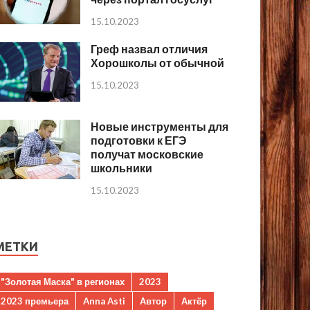
15.10.2023
Греф назвал отличия
Хорошколы от обычной
15.10.2023
Новые инструменты для
подготовки к ЕГЭ
получат московские
школьники
15.10.2023
МЕТКИ
"Золотая Маска" в регионах
2023
2023 премьера
Anna Asti
Автор
Актёр