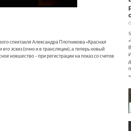
О
5
«
вого спектакля Александра Плотникова «Красная
В
его эскиз (очно и в трансляции), а теперь новый
И
сное новшество – при регистрации на показ со счетов
д
п
«