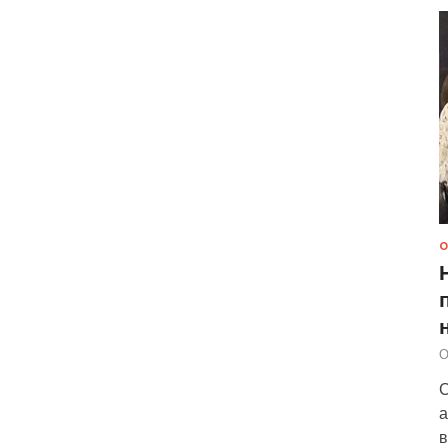
О
О
С
а
в