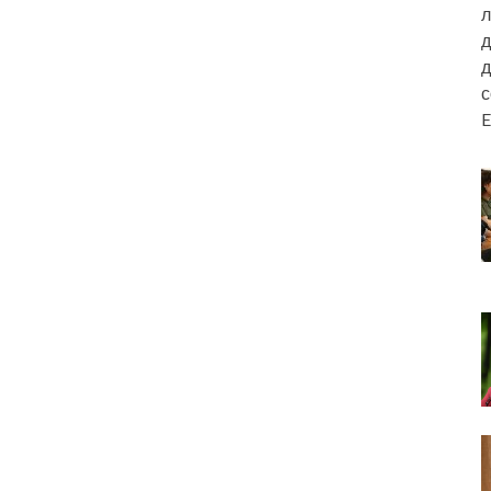
л
д
д
E