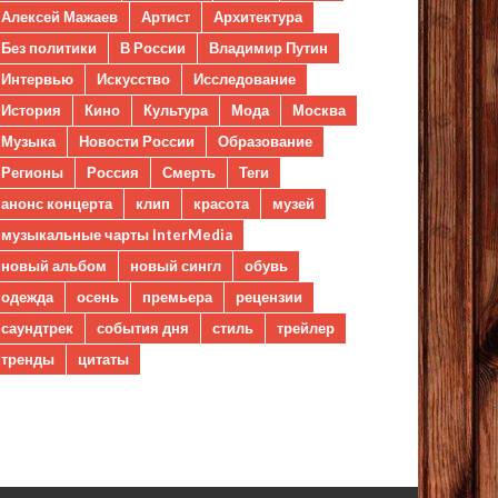
Алексей Мажаев
Артист
Архитектура
Без политики
В России
Владимир Путин
Интервью
Искусство
Исследование
История
Кино
Культура
Мода
Москва
Музыка
Новости России
Образование
Регионы
Россия
Смерть
Теги
анонс концерта
клип
красота
музей
музыкальные чарты InterMedia
новый альбом
новый сингл
обувь
одежда
осень
премьера
рецензии
саундтрек
события дня
стиль
трейлер
тренды
цитаты