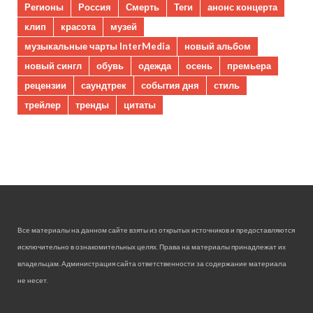
Регионы
Россия
Смерть
Теги
анонс концерта
клип
красота
музей
музыкальные чарты InterMedia
новый альбом
новый сингл
обувь
одежда
осень
премьера
рецензии
саундтрек
события дня
стиль
трейлер
тренды
цитаты
Все материалы на данном сайте взяты из открытых источников и предоставляются
исключительно в ознакомительных целях. Права на материалы принадлежат их
владельцам. Администрация сайта ответственности за содержание материала
не несет.