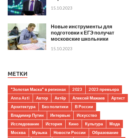
15.10.2023
Новые инструменты для
подготовки к ЕГЭ получат
московские школьники
15.10.2023
МЕТКИ
"Золотая Маска" в регионах
2023
2023 премьера
Anna Asti
Автор
Актёр
Алексей Мажаев
Артист
Архитектура
Без политики
В России
Владимир Путин
Интервью
Искусство
Исследование
История
Кино
Культура
Мода
Москва
Музыка
Новости России
Образование