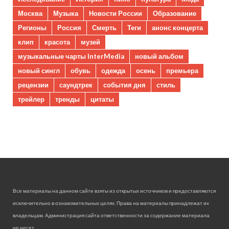
Москва
Музыка
Новости России
Образование
Регионы
Россия
Смерть
Теги
анонс концерта
клип
красота
музей
музыкальные чарты InterMedia
новый альбом
новый сингл
обувь
одежда
осень
премьера
рецензии
саундтрек
события дня
стиль
трейлер
тренды
цитаты
Все материалы на данном сайте взяты из открытых источников и предоставляются
исключительно в ознакомительных целях. Права на материалы принадлежат их
владельцам. Администрация сайта ответственности за содержание материала
не несет.