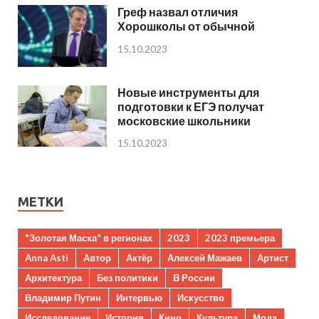
Греф назвал отличия
Хорошколы от обычной
15.10.2023
Новые инструменты для
подготовки к ЕГЭ получат
московские школьники
15.10.2023
МЕТКИ
"Золотая Маска" в регионах
2023
2023 премьера
Anna Asti
Автор
Актёр
Алексей Мажаев
Артист
Архитектура
Без политики
В России
Владимир Путин
Интервью
Искусство
Исследование
История
Кино
Культура
Мода