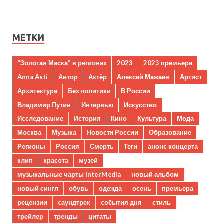
МЕТКИ
"Золотая Маска" в регионах
2023
2023 премьера
Anna Asti
Автор
Актёр
Алексей Мажаев
Артист
Архитектура
Без политики
В России
Владимир Путин
Интервью
Искусство
Исследование
История
Кино
Культура
Мода
Москва
Музыка
Новости России
Образование
Регионы
Россия
Смерть
Теги
анонс концерта
клип
красота
музей
музыкальные чарты InterMedia
новый альбом
новый сингл
обувь
одежда
осень
премьера
рецензии
саундтрек
события дня
стиль
трейлер
тренды
цитаты