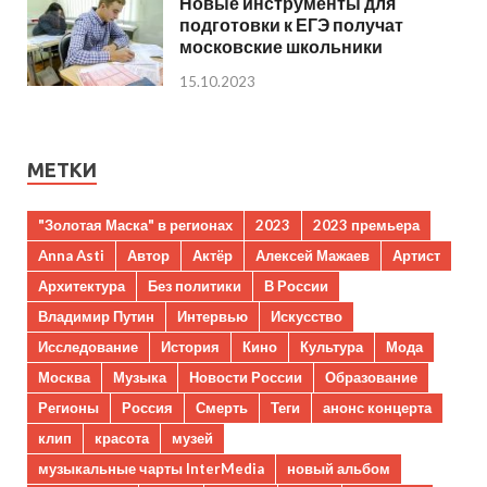
Новые инструменты для
подготовки к ЕГЭ получат
московские школьники
15.10.2023
МЕТКИ
"Золотая Маска" в регионах
2023
2023 премьера
Anna Asti
Автор
Актёр
Алексей Мажаев
Артист
Архитектура
Без политики
В России
Владимир Путин
Интервью
Искусство
Исследование
История
Кино
Культура
Мода
Москва
Музыка
Новости России
Образование
Регионы
Россия
Смерть
Теги
анонс концерта
клип
красота
музей
музыкальные чарты InterMedia
новый альбом