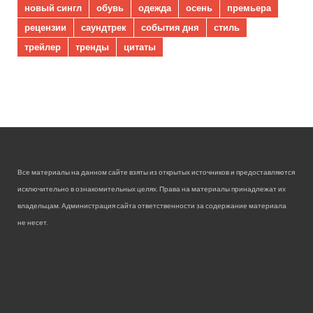
новый сингл
обувь
одежда
осень
премьера
рецензии
саундтрек
события дня
стиль
трейлер
тренды
цитаты
Все материалы на данном сайте взяты из открытых источников и предоставляются
исключительно в ознакомительных целях. Права на материалы принадлежат их
владельцам. Администрация сайта ответственности за содержание материала
не несет.