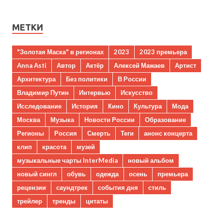
МЕТКИ
"Золотая Маска" в регионах
2023
2023 премьера
Anna Asti
Автор
Актёр
Алексей Мажаев
Артист
Архитектура
Без политики
В России
Владимир Путин
Интервью
Искусство
Исследование
История
Кино
Культура
Мода
Москва
Музыка
Новости России
Образование
Регионы
Россия
Смерть
Теги
анонс концерта
клип
красота
музей
музыкальные чарты InterMedia
новый альбом
новый сингл
обувь
одежда
осень
премьера
рецензии
саундтрек
события дня
стиль
трейлер
тренды
цитаты