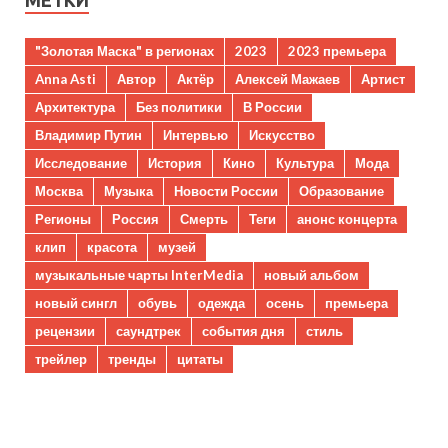
МЕТКИ
"Золотая Маска" в регионах
2023
2023 премьера
Anna Asti
Автор
Актёр
Алексей Мажаев
Артист
Архитектура
Без политики
В России
Владимир Путин
Интервью
Искусство
Исследование
История
Кино
Культура
Мода
Москва
Музыка
Новости России
Образование
Регионы
Россия
Смерть
Теги
анонс концерта
клип
красота
музей
музыкальные чарты InterMedia
новый альбом
новый сингл
обувь
одежда
осень
премьера
рецензии
саундтрек
события дня
стиль
трейлер
тренды
цитаты