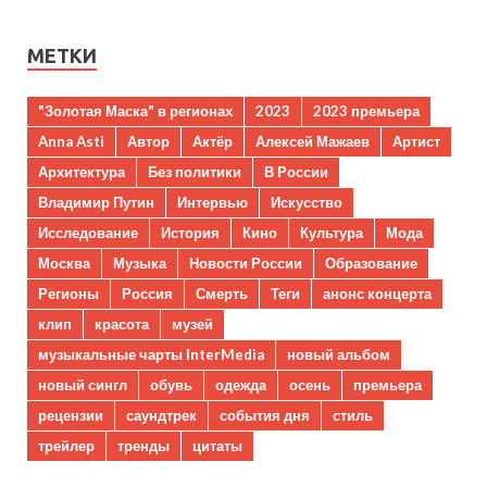
МЕТКИ
"Золотая Маска" в регионах
2023
2023 премьера
Anna Asti
Автор
Актёр
Алексей Мажаев
Артист
Архитектура
Без политики
В России
Владимир Путин
Интервью
Искусство
Исследование
История
Кино
Культура
Мода
Москва
Музыка
Новости России
Образование
Регионы
Россия
Смерть
Теги
анонс концерта
клип
красота
музей
музыкальные чарты InterMedia
новый альбом
новый сингл
обувь
одежда
осень
премьера
рецензии
саундтрек
события дня
стиль
трейлер
тренды
цитаты