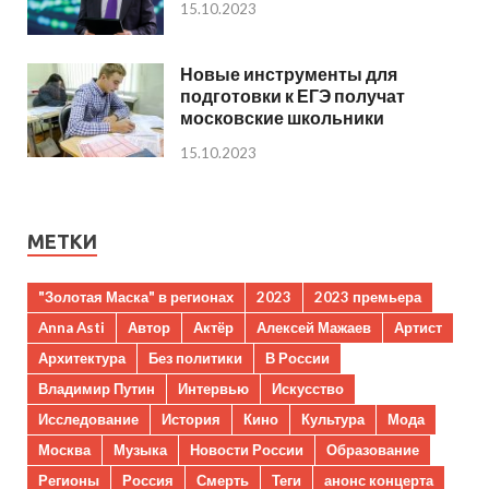
15.10.2023
Новые инструменты для
подготовки к ЕГЭ получат
московские школьники
15.10.2023
МЕТКИ
"Золотая Маска" в регионах
2023
2023 премьера
Anna Asti
Автор
Актёр
Алексей Мажаев
Артист
Архитектура
Без политики
В России
Владимир Путин
Интервью
Искусство
Исследование
История
Кино
Культура
Мода
Москва
Музыка
Новости России
Образование
Регионы
Россия
Смерть
Теги
анонс концерта