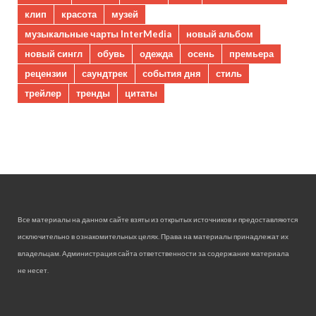
клип
красота
музей
музыкальные чарты InterMedia
новый альбом
новый сингл
обувь
одежда
осень
премьера
рецензии
саундтрек
события дня
стиль
трейлер
тренды
цитаты
Все материалы на данном сайте взяты из открытых источников и предоставляются
исключительно в ознакомительных целях. Права на материалы принадлежат их
владельцам. Администрация сайта ответственности за содержание материала
не несет.