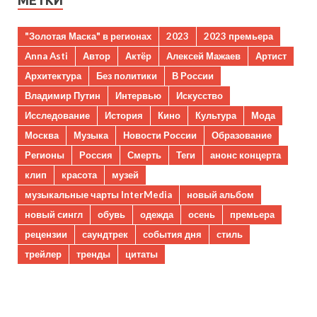
МЕТКИ
"Золотая Маска" в регионах
2023
2023 премьера
Anna Asti
Автор
Актёр
Алексей Мажаев
Артист
Архитектура
Без политики
В России
Владимир Путин
Интервью
Искусство
Исследование
История
Кино
Культура
Мода
Москва
Музыка
Новости России
Образование
Регионы
Россия
Смерть
Теги
анонс концерта
клип
красота
музей
музыкальные чарты InterMedia
новый альбом
новый сингл
обувь
одежда
осень
премьера
рецензии
саундтрек
события дня
стиль
трейлер
тренды
цитаты