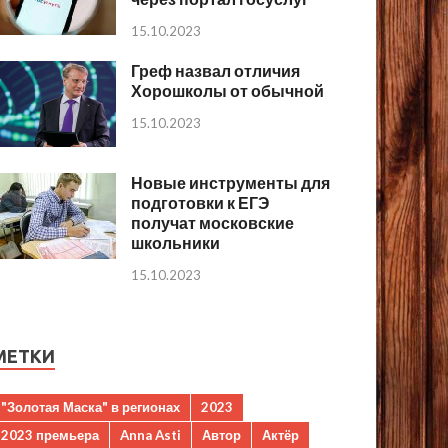
15.10.2023
Греф назвал отличия
Хорошколы от обычной
15.10.2023
Новые инструменты для
подготовки к ЕГЭ
получат московские
школьники
15.10.2023
МЕТКИ
"Золотая Маска" в регионах
2023
2023 премьера
Anna Asti
Автор
Актёр