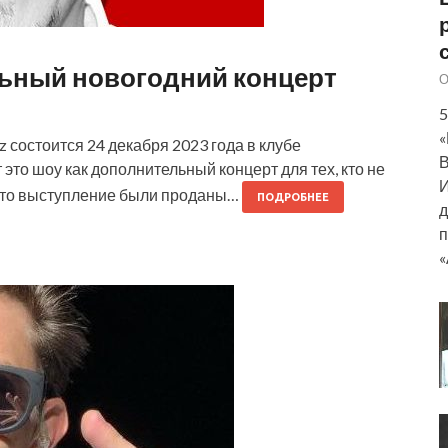
альный новогодний концерт
О
5
«
 состоится 24 декабря 2023 года в клубе
В
это шоу как дополнительный концерт для тех, кто не
И
а это выступление были проданы…
ПОДРОБНЕЕ
д
п
«