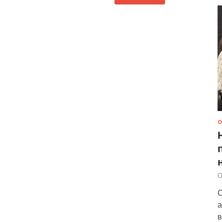
О
О
С
а
в