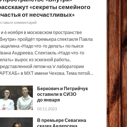
расскажут «секреты семейного
счастья от несчастливых»
ставьте комментарий
 и 6 ноября в московском пространстве
Внутри» пройдёт премьера спектакля Павла
ащилина «Надо что-то делать» по пьесе
вана Андреева. Спектакль «Надо что-то
елать» вырос из эскизной работы,
редставленной летом на V лаборатории
АРТХАБ» в МХТ имени Чехова. Тема пятой…
Беркович и Петрийчук
оставили в СИЗО
до января
03.11.2023
В премьере Севагина
сказка Андерсена