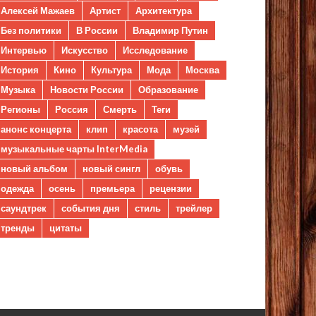
Алексей Мажаев
Артист
Архитектура
Без политики
В России
Владимир Путин
Интервью
Искусство
Исследование
История
Кино
Культура
Мода
Москва
Музыка
Новости России
Образование
Регионы
Россия
Смерть
Теги
анонс концерта
клип
красота
музей
музыкальные чарты InterMedia
новый альбом
новый сингл
обувь
одежда
осень
премьера
рецензии
саундтрек
события дня
стиль
трейлер
тренды
цитаты