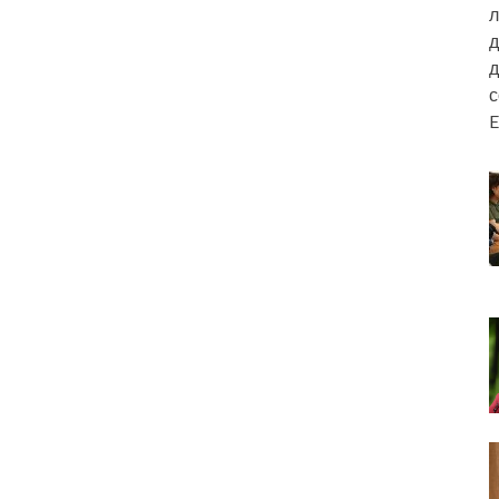
л
д
д
E