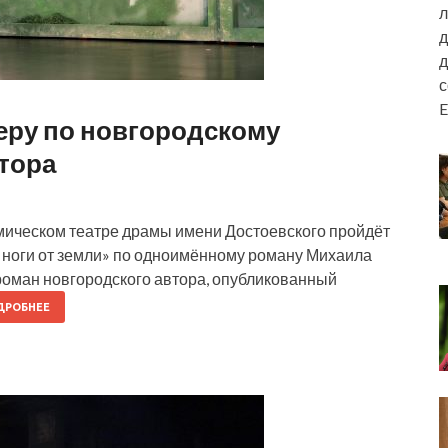
л
д
д
E
еру по новгородскому
тора
емическом театре драмы имени Достоевского пройдёт
 ноги от земли» по одноимённому роману Михаила
роман новгородского автора, опубликованный
ДРОБНЕЕ