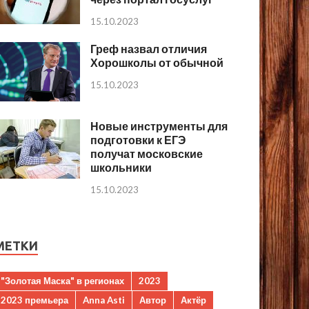
15.10.2023
Греф назвал отличия
Хорошколы от обычной
15.10.2023
Новые инструменты для
подготовки к ЕГЭ
получат московские
школьники
15.10.2023
МЕТКИ
"Золотая Маска" в регионах
2023
2023 премьера
Anna Asti
Автор
Актёр