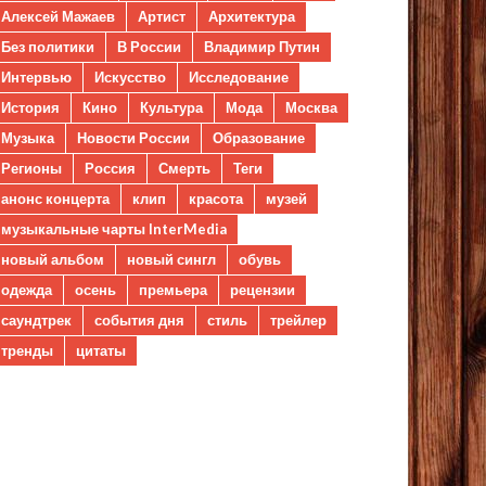
Алексей Мажаев
Артист
Архитектура
Без политики
В России
Владимир Путин
Интервью
Искусство
Исследование
История
Кино
Культура
Мода
Москва
Музыка
Новости России
Образование
Регионы
Россия
Смерть
Теги
анонс концерта
клип
красота
музей
музыкальные чарты InterMedia
новый альбом
новый сингл
обувь
одежда
осень
премьера
рецензии
саундтрек
события дня
стиль
трейлер
тренды
цитаты