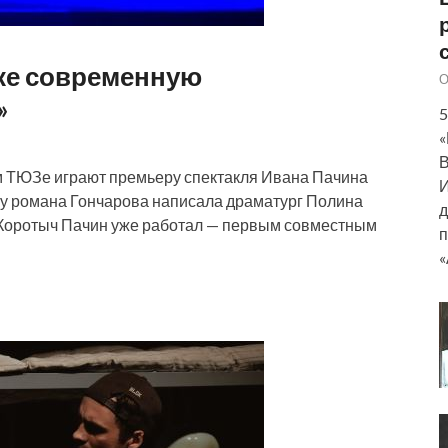
ске современную
О
»
5
«
В
ком ТЮЗе играют премьеру спектакля Ивана Пачина
И
ку романа Гончарова написала драматург Полина
д
 Коротыч Пачин уже работал — первым совместным
п
«