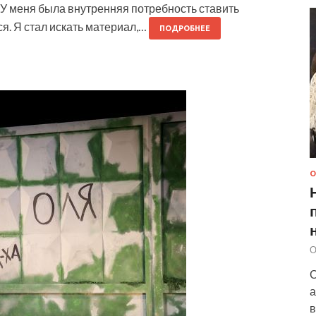
«У меня была внутренняя потребность ставить
ся. Я стал искать материал,…
ПОДРОБНЕЕ
О
О
С
а
в