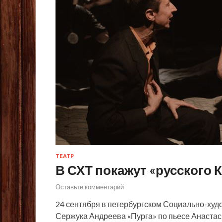
ТЕАТР
В СХТ покажут «русского 
Оставьте комментарий
24 сентября в петербургском Социально-худ
Сержука Андреева «Пурга» по пьесе Анастас