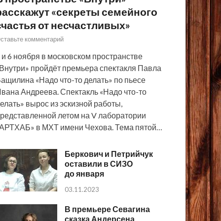
расскажут «секреты семейного
счастья от несчастливых»
ставьте комментарий
 и 6 ноября в московском пространстве
Внутри» пройдёт премьера спектакля Павла
ащилина «Надо что-то делать» по пьесе
вана Андреева. Спектакль «Надо что-то
елать» вырос из эскизной работы,
редставленной летом на V лаборатории
АРТХАБ» в МХТ имени Чехова. Тема пятой…
Беркович и Петрийчук
оставили в СИЗО
до января
03.11.2023
В премьере Севагина
сказка Андерсена