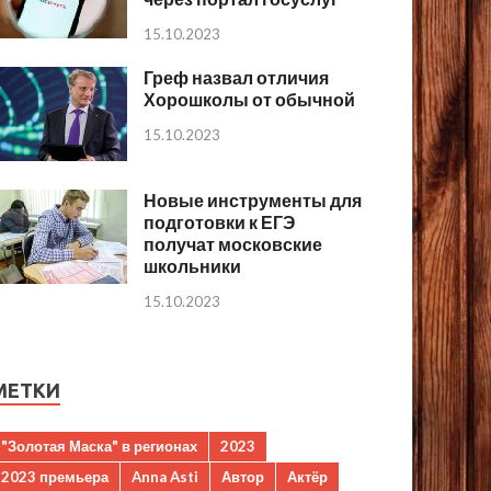
15.10.2023
Греф назвал отличия
Хорошколы от обычной
15.10.2023
Новые инструменты для
подготовки к ЕГЭ
получат московские
школьники
15.10.2023
МЕТКИ
"Золотая Маска" в регионах
2023
2023 премьера
Anna Asti
Автор
Актёр