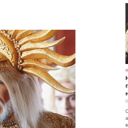
О
О
С
а
в