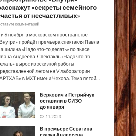
расскажут «секреты семейного
счастья от несчастливых»
ставьте комментарий
 и 6 ноября в московском пространстве
Внутри» пройдёт премьера спектакля Павла
ащилина «Надо что-то делать» по пьесе
вана Андреева. Спектакль «Надо что-то
елать» вырос из эскизной работы,
редставленной летом на V лаборатории
АРТХАБ» в МХТ имени Чехова. Тема пятой…
Беркович и Петрийчук
оставили в СИЗО
до января
03.11.2023
В премьере Севагина
сказка Андерсена