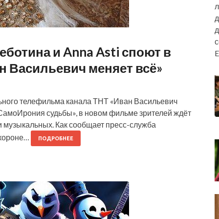
л
д
д
ботина и Anna Asti споют в
E
 Васильевич меняет всё»
ьного телефильма канала ТНТ «Иван Васильевич
«СамоИрония судьбы», в новом фильме зрителей ждёт
и музыкальных. Как сообщает пресс-служба
 короне…
ПОДРОБНЕЕ