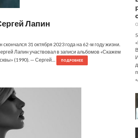
Сергей Лапин
О
5
«
скончался 31 октября 2023 года на 62-м году жизни.
В
Сергей Лапин участвовал в записи альбомов «Скажем
И
осквы» (1990). — Сергей…
ПОДРОБНЕЕ
д
п
«