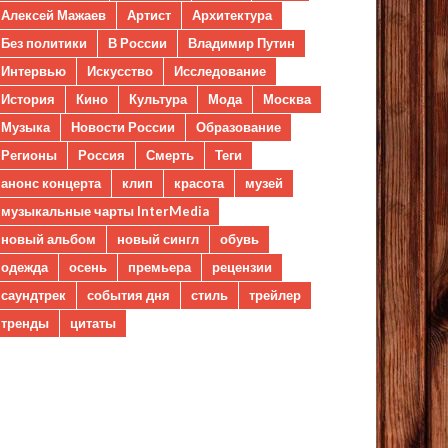
Алексей Мажаев
Артист
Архитектура
Без политики
В России
Владимир Путин
Интервью
Искусство
Исследование
История
Кино
Культура
Мода
Москва
Музыка
Новости России
Образование
Регионы
Россия
Смерть
Теги
анонс концерта
клип
красота
музей
музыкальные чарты InterMedia
новый альбом
новый сингл
обувь
одежда
осень
премьера
рецензии
саундтрек
события дня
стиль
трейлер
тренды
цитаты