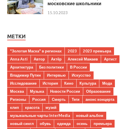
московские школьники
15.10.2023
МЕТКИ
"Золотая Маска" в регионах
2023
2023 премьера
Anna Asti
Автор
Актёр
Алексей Мажаев
Артист
Архитектура
Без политики
В России
Владимир Путин
Интервью
Искусство
Исследование
История
Кино
Культура
Мода
Москва
Музыка
Новости России
Образование
Регионы
Россия
Смерть
Теги
анонс концерта
клип
красота
музей
музыкальные чарты InterMedia
новый альбом
новый сингл
обувь
одежда
осень
премьера