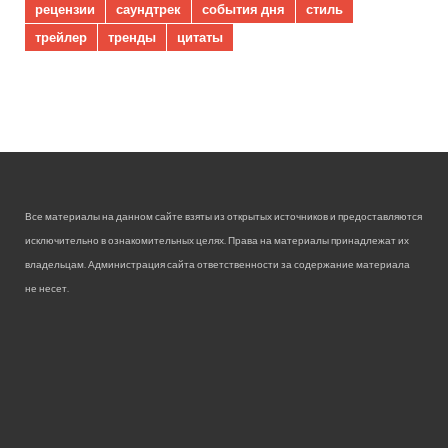
рецензии
саундтрек
события дня
стиль
трейлер
тренды
цитаты
Все материалы на данном сайте взяты из открытых источников и предоставляются
исключительно в ознакомительных целях. Права на материалы принадлежат их
владельцам. Администрация сайта ответственности за содержание материала
не несет.