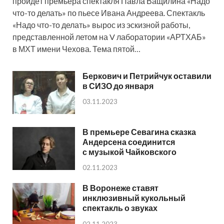
пройдёт премьера спектакля Павла Ващилина «Надо
что-то делать» по пьесе Ивана Андреева. Спектакль
«Надо что-то делать» вырос из эскизной работы,
представленной летом на V лаборатории «АРТХАБ»
в МХТ имени Чехова. Тема пятой…
Беркович и Петрийчук оставили
в СИЗО до января
03.11.2023
В премьере Севагина сказка
Андерсена соединится
с музыкой Чайковского
02.11.2023
В Воронеже ставят
инклюзивный кукольный
спектакль о звуках
02.11.2023