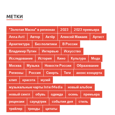
МЕТКИ
"Золотая Маска" в регионах
2023
2023 премьера
Anna Asti
Автор
Актёр
Алексей Мажаев
Артист
Архитектура
Без политики
В России
Владимир Путин
Интервью
Искусство
Исследование
История
Кино
Культура
Мода
Москва
Музыка
Новости России
Образование
Регионы
Россия
Смерть
Теги
анонс концерта
клип
красота
музей
музыкальные чарты InterMedia
новый альбом
новый сингл
обувь
одежда
осень
премьера
рецензии
саундтрек
события дня
стиль
трейлер
тренды
цитаты