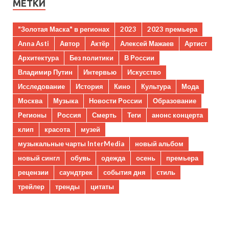
МЕТКИ
"Золотая Маска" в регионах
2023
2023 премьера
Anna Asti
Автор
Актёр
Алексей Мажаев
Артист
Архитектура
Без политики
В России
Владимир Путин
Интервью
Искусство
Исследование
История
Кино
Культура
Мода
Москва
Музыка
Новости России
Образование
Регионы
Россия
Смерть
Теги
анонс концерта
клип
красота
музей
музыкальные чарты InterMedia
новый альбом
новый сингл
обувь
одежда
осень
премьера
рецензии
саундтрек
события дня
стиль
трейлер
тренды
цитаты