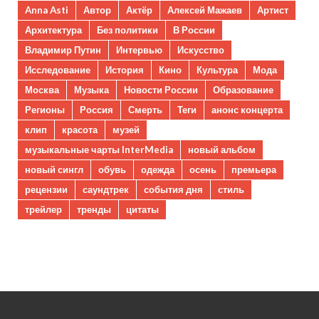
Anna Asti
Автор
Актёр
Алексей Мажаев
Артист
Архитектура
Без политики
В России
Владимир Путин
Интервью
Искусство
Исследование
История
Кино
Культура
Мода
Москва
Музыка
Новости России
Образование
Регионы
Россия
Смерть
Теги
анонс концерта
клип
красота
музей
музыкальные чарты InterMedia
новый альбом
новый сингл
обувь
одежда
осень
премьера
рецензии
саундтрек
события дня
стиль
трейлер
тренды
цитаты