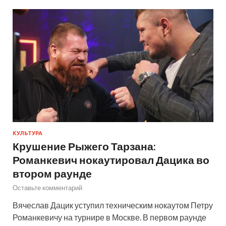
КУЛЬТУРА
Крушение Рыжего Тарзана:
Романкевич нокаутировал Дацика во
втором раунде
Оставьте комментарий
Вячеслав Дацик уступил техническим нокаутом Петру
Романкевичу на турнире в Москве. В первом раунде